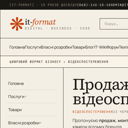
[IT-FORMAT] · 15 РОКІВ ДОСВІДУ
(068)-143-10-10
ADMIN@I
❋
it-
format
DIGITAL · BUSINESS · CODE
Головна
Послуги
Власні розробки
Товари
Блог
IT-Wiki
Форум
Техп
ЦИФРОВИЙ ФОРМАТ БІЗНЕСУ
»
ВІДЕОСПОСТЕРЕЖЕННЯ
Продаж
Головна
відеос
Послуги
Товари
ВІДЕОСПОСТЕРЕЖЕННЯ
23 ЧЕР
Пропонуємо
продаж, монт
Власні розробки
камери відомих брендів