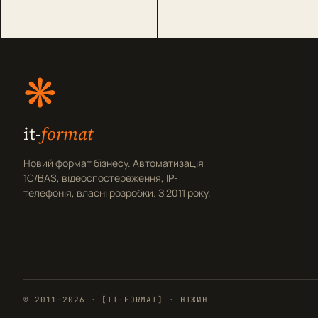
❋
it-
format
Новий формат бізнесу. Автоматизація
1С/BAS, відеоспостереження, IP-
телефонія, власні розробки. З 2011 року.
© 2011–2026 · [IT-FORMAT] · НІЖИН