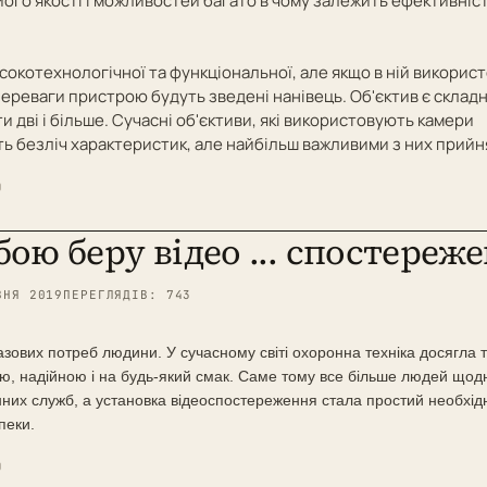
 його якості і можливостей багато в чому залежить ефективніс
сокотехнологічної та функціональної, але якщо в ній викорис
і переваги пристрою будуть зведені нанівець. Об'єктив є скла
ти дві і більше. Сучасні об'єктиви, які використовують камери
 безліч характеристик, але найбільш важливими з них прийня
O
обою беру відео ... спостереж
ВНЯ 2019
ПЕРЕГЛЯДІВ: 743
азових потреб людини. У сучасному світі охоронна техніка досягла т
, надійною і на будь-який смак. Саме тому все більше людей щод
них служб, а установка відеоспостереження стала простий необхідн
пеки.
O