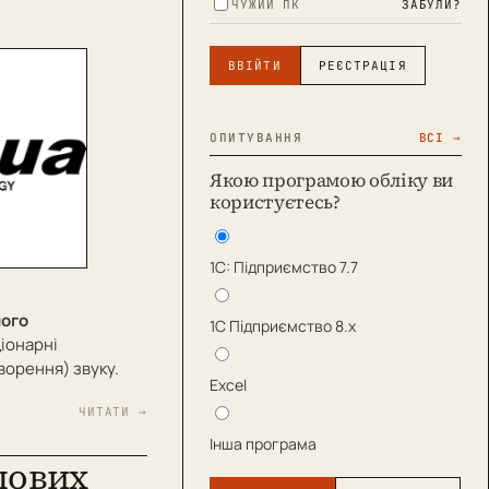
ЧУЖИЙ ПК
ЗАБУЛИ?
ВВІЙТИ
РЕЄСТРАЦІЯ
ОПИТУВАННЯ
ВСІ →
Якою програмою обліку ви
користуєтесь?
1С: Підприємство 7.7
ного
1С Підприємство 8.х
іонарні
ворення) звуку.
Excel
ЧИТАТИ →
Інша програма
пових