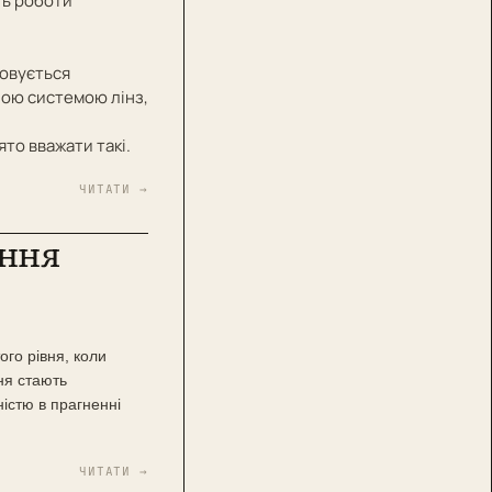
ть роботи
товується
дною системою лінз,
то вважати такі.
ЧИТАТИ →
ення
ого рівня, коли
ня стають
істю в прагненні
ЧИТАТИ →