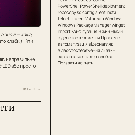
PowerShell
PowerShell deployment
robocopy
sc config
silent install
telnet
tracert
Vstarcam
Windows
Windows Package Manager
winget
import
Конфігурація
Ніжин
Ніжин
а вночі — каша,
відеоспостереження
Прораміст
то слабкі) і йти
автоматизація
відеонагляд
відеоспостереження
дизайн
зарплата
монтаж
розробка
ter
, неправильне
Показати всі теги
R-LED або просто
ЧИТАТИ →
ити