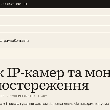
T-FORMAT.COM.UA
ідтримка
Контакти
 IP-камер та мо
постереження
ВНЯ 2019
ПЕРЕГЛЯДІВ: 1 387
аж і налаштування
систем відеонагляду. Ми використовуємо т