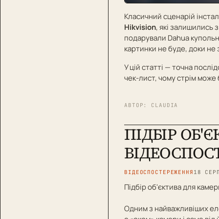
Класичний сценарій інстал
Hikvision
, які залишились з
подарували Dahua купольн
картинки не буде, доки не
У цій статті — точна послід
чек-лист, чому стрім може 
АВТОР:
CLAUDIA
ПІДБІР ОБ'
ВІДЕОСПОС
ВІДЕОСПОСТЕРЕЖЕННЯ
18 СЕР
Підбір об'єктива для кам
Одним з найважливіших еле