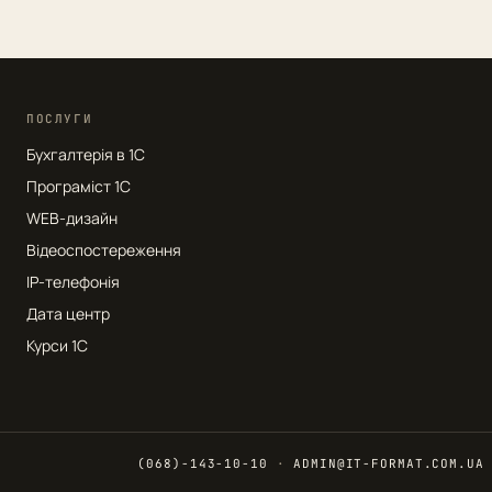
ПОСЛУГИ
Бухгалтерія в 1С
Програміст 1С
WEB-дизайн
Відеоспостереження
IP-телефонія
Дата центр
Курси 1С
(068)-143-10-10
·
ADMIN@IT-FORMAT.COM.UA