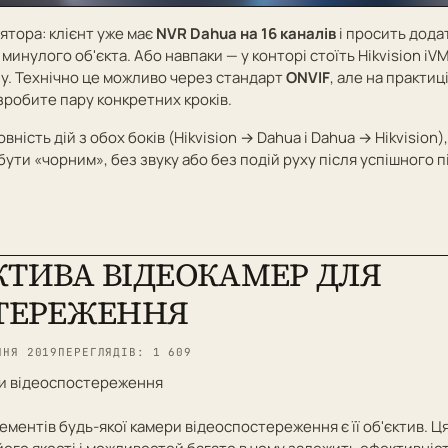
ятора: клієнт уже має
NVR Dahua на 16 каналів
і просить дода
 минулого об'єкта. Або навпаки — у конторі стоїть Hikvision iVM
у. Технічно це можливо через стандарт
ONVIF
, але на практиці
 зробите пару конкретних кроків.
овність дій з обох боків (Hikvision → Dahua і Dahua → Hikvision),
бути «чорним», без звуку або без подій руху після успішного 
ЄКТИВА ВІДЕОКАМЕР ДЛЯ
ТЕРЕЖЕННЯ
ПНЯ 2019
ПЕРЕГЛЯДІВ: 1 609
ери відеоспостереження
ментів будь-якої камери відеоспостереження є її об'єктив. 