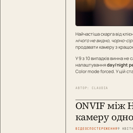
Найчастіша скарга від кліє
нічого не видно, чорно-сір
продавати камеру з кращо
У 9 з 10 випадків винна не
налаштування
day/night 
Color mode forced. У цій ст
АВТОР:
CLAUDIA
ONVIF між H
камеру одно
ВІДЕОСПОСТЕРЕЖЕННЯ
9 КВІТ