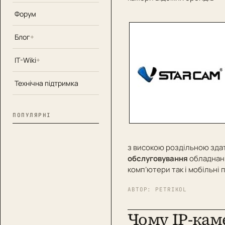
Форум
Блог
IT-Wiki
Технічна підтримка
ПОПУЛЯРНІ
з високою роздільною зда
обслуговування
обладнанн
комп’ютери так і мобільні 
АВТОР:
PETRIKOL
Чому IP-кам