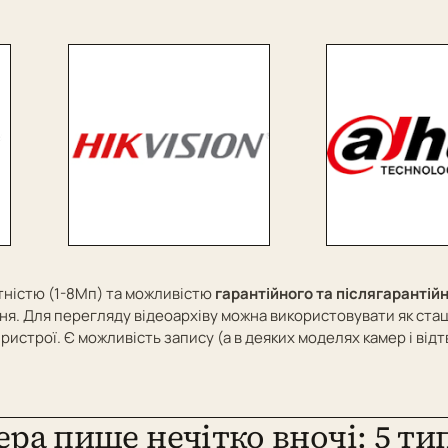
тністю (1-8Мп) та можливістю
гарантійного та післягарантій
я. Для перегляду відеоархіву можна використовувати як стац
пристрої. Є можливість запису (а в деяких моделях камер і відт
ера пише нечітко вночі: 5 ти