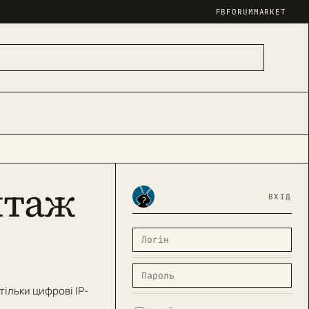
FB
FORUM
MARKET
нтаж
ВХІД
ільки цифрові ІР-