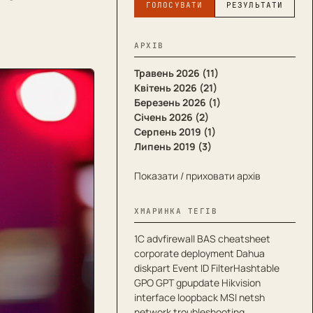
ГОЛОСУВАТИ
РЕЗУЛЬТАТИ
АРХІВ
Травень 2026 (11)
Квітень 2026 (21)
Березень 2026 (1)
Січень 2026 (2)
Серпень 2019 (1)
Липень 2019 (3)
Показати / приховати архів
ХМАРИНКА ТЕГІВ
1С
advfirewall
BAS
cheatsheet
corporate deployment
Dahua
diskpart
Event ID
FilterHashtable
GPO
GPT
gpupdate
Hikvision
interface
loopback
MSI
netsh
network troubleshooting