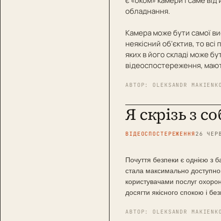
є «оком» камери і саме від
обладнання.
Камера може бути самої ви
неякісний об'єктив, то вс
яких в його складі може бу
відеоспостереження, мають
АВТОР:
OLEKSANDR MAKIENK
Я скрізь з с
ВІДЕОСПОСТЕРЕЖЕННЯ
26 ЧЕР
Почуття безпеки є однією з б
стала максимально доступною
користувачами послуг охорон
досягти якісного спокою і без
АВТОР:
OLEKSANDR MAKIENK