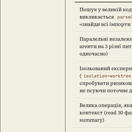
Пошук у великій кодб
викликається
parse
«знайди всі імпорти 
Паралельні незалежн
агенти на 3 різні пи
одночасно)
Ізольований експер
(
isolation=worktree
спробувати ризикова
не псуючи поточне 
Велика операція, яка 
контекст (read 30 фа
summary)