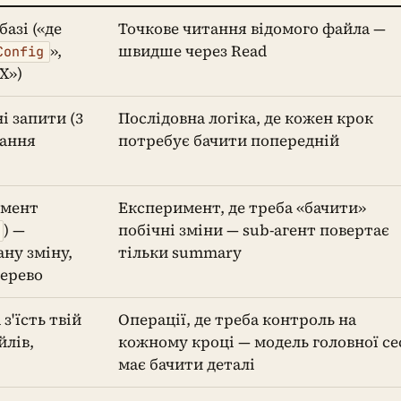
азі («де
Точкове читання відомого файла —
»,
швидше через Read
Config
X»)
і запити (3
Послідовна логіка, де кожен крок
тання
потребує бачити попередній
имент
Експеримент, де треба «бачити»
) —
побічні зміни — sub-агент повертає
ну зміну,
тільки summary
дерево
з'їсть твій
Операції, де треба контроль на
йлів,
кожному кроці — модель головної сес
має бачити деталі