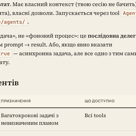
ьтат
. Має власний контекст (твою сесію не бачить)
та), власні дозволи. Запускається через tool
Agen
.
e/agents/
дача», не «фоновий процес»: це
послідовна делег
 prompt → result. Або, якщо явно вказати
— асинхронна задача, але все одно з тим са
true
ату.
ентів
ПРИЗНАЧЕННЯ
ЩО ДОСТУПНО
Багатокрокові задачі з
Всі tools
невизначеним планом