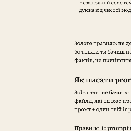
Незалежний code rev
думка від чистої мод
Золоте правило:
не д
бо тільки ти бачиш п
фактів, не прийняття
Як писати prom
Sub-агент
не бачить
т
файли, які ти вже пр
промт + один твій inp
Правило 1: prompt 