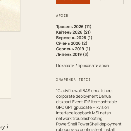
АРХІВ
Травень 2026 (11)
Квітень 2026 (21)
Березень 2026 (1)
Січень 2026 (2)
Серпень 2019 (1)
Липень 2019 (3)
Показати / приховати архів
ХМАРИНКА ТЕГІВ
1С
advfirewall
BAS
cheatsheet
corporate deployment
Dahua
diskpart
Event ID
FilterHashtable
GPO
GPT
gpupdate
Hikvision
interface
loopback
MSI
netsh
network troubleshooting
PowerShell
PowerShell deployment
чу і
robocopy
sc config
silent install