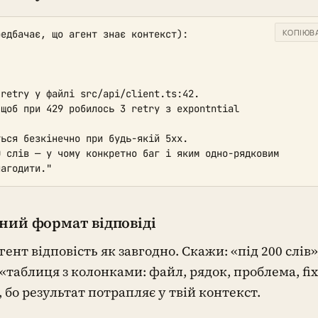
КОПІЮВ
едбачає, що агент знає контекст):

retry у файлі src/api/client.ts:42.

лагодити."
аний формат відповіді
ент відповість як завгодно. Скажи: «під 200 слів»
 «таблиця з колонками: файл, рядок, проблема, fix
 бо результат потрапляє у твій контекст.