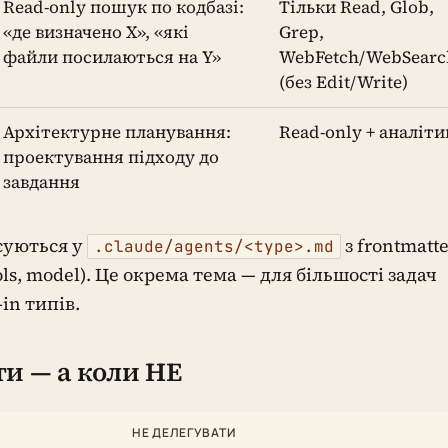
Read-only пошук по кодбазі:
Тільки Read, Glob,
«де визначено X», «які
Grep,
файли посилаються на Y»
WebFetch/WebSearc
(без Edit/Write)
Архітектурне планування:
Read-only + аналіти
проектування підходу до
завдання
суються у
з frontmatt
.claude/agents/<type>.md
ools, model). Це окрема тема — для більшості задач
-in типів.
ти — а коли НЕ
НЕ ДЕЛЕГУВАТИ