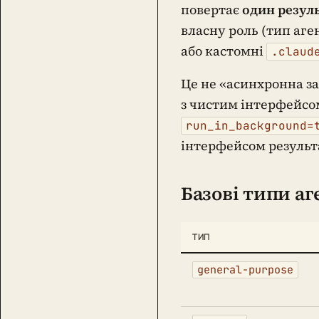
повертає
один резул
власну роль (тип аген
або кастомні
.claud
Це не «асинхронна за
з чистим інтерфейсом
run_in_background=
інтерфейсом результ
Базові типи аг
ТИП
general-purpose