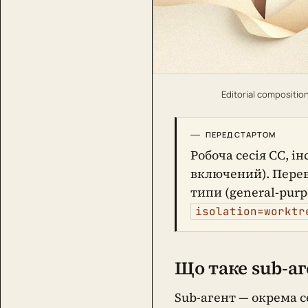
Editorial compositio
ПЕРЕД СТАРТОМ
Робоча сесія CC, і
включений). Пере
типи (general-purp
isolation=worktr
Що таке sub-аг
Sub-агент — окрема се