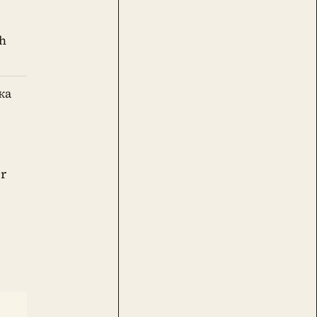
h
ка
er