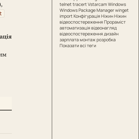
,
telnet
tracert
Vstarcam
Windows
Windows Package Manager
winget
t
import
Конфігурація
Ніжин
Ніжин
відеоспостереження
Прораміст
автоматизація
відеонагляд
відеоспостереження
дизайн
ація
зарплата
монтаж
розробка
Показати всі теги
мим