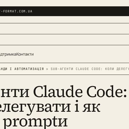
T-FORMAT.COM.UA
ідтримка
Контакти
АНДИ І АВТОМАТИЗАЦІЯ
» SUB-АГЕНТИ CLAUDE CODE: КОЛИ ДЕЛЕГ
нти Claude Code:
легувати і як
 promptи