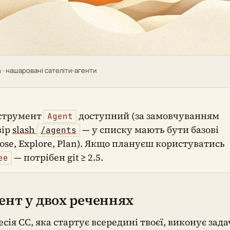
n · нашаровані сателіти-агенти
нструмент
доступний (за замовчуванням
Agent
вір
slash
— у списку мають бути базові
/agents
ose, Explore, Plan). Якщо плануєш користуватись
— потрібен git ≥ 2.5.
ee
ент у двох реченнях
сія CC, яка стартує всередині твоєї, виконує зада