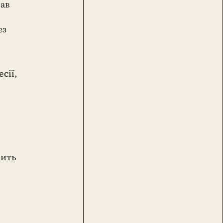
рав
ез
сії,
чить