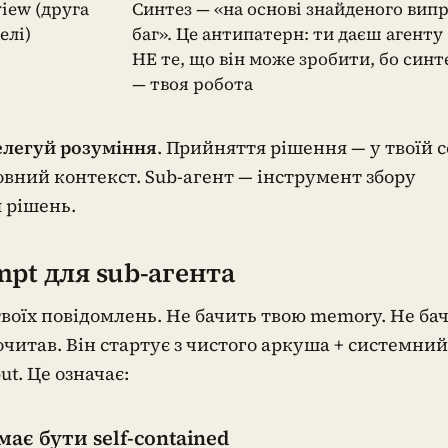
iew (друга
Синтез — «на основі знайденого вип
елі)
баг». Це антипатерн: ти даєш агенту
НЕ те, що він може зробити, бо синт
— твоя робота
елегуй розуміння
. Прийняття рішення — у твоїй се
овний контекст. Sub-агент — інструмент збору
 рішень.
pt для sub-агента
воїх повідомлень. Не бачить твою memory. Не ба
очитав. Він стартує з чистого аркуша + системний
ut. Це означає:
має бути self-contained