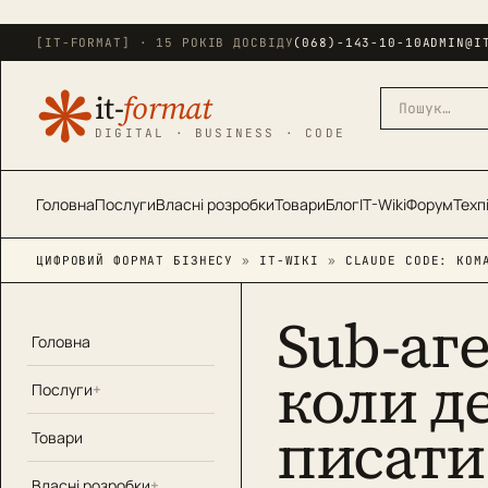
[IT-FORMAT] · 15 РОКІВ ДОСВІДУ
(068)-143-10-10
ADMIN@I
❋
it-
format
DIGITAL · BUSINESS · CODE
Головна
Послуги
Власні розробки
Товари
Блог
IT-Wiki
Форум
Техп
ЦИФРОВИЙ ФОРМАТ БІЗНЕСУ
»
IT-WIKI
»
CLAUDE CODE: КОМ
Sub-аге
Головна
коли де
Послуги
писати
Товари
Власні розробки