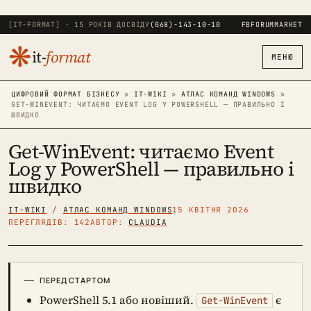
[IT-FORMAT] · 15 РОКІВ ДОСВІДУ
(068)-143-10-10
FB
FORUM
MARKET
❋
it-
format
МЕНЮ
ЦИФРОВИЙ ФОРМАТ БІЗНЕСУ
»
IT-WIKI
»
АТЛАС КОМАНД WINDOWS
»
GET-WINEVENT: ЧИТАЄМО EVENT LOG У POWERSHELL — ПРАВИЛЬНО І
ШВИДКО
Get-WinEvent: читаємо Event
Log у PowerShell — правильно і
швидко
IT-WIKI
/
АТЛАС КОМАНД WINDOWS
15 КВІТНЯ 2026
ПЕРЕГЛЯДІВ: 142
АВТОР:
CLAUDIA
ПЕРЕД СТАРТОМ
PowerShell 5.1 або новіший.
є
Get-WinEvent