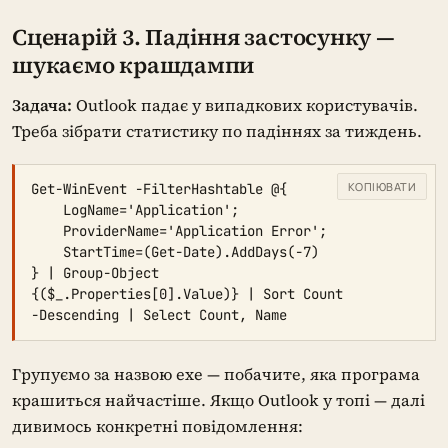
Сценарій 3. Падіння застосунку —
шукаємо крашдампи
Задача:
Outlook падає у випадкових користувачів.
Треба зібрати статистику по падіннях за тиждень.
КОПІЮВАТИ
Get-WinEvent -FilterHashtable @{

    LogName='Application';

    ProviderName='Application Error';

    StartTime=(Get-Date).AddDays(-7)

} | Group-Object 
{($_.Properties[0].Value)} | Sort Count 
-Descending | Select Count, Name
Групуємо за назвою exe — побачите, яка програма
крашиться найчастіше. Якщо Outlook у топі — далі
дивимось конкретні повідомлення: