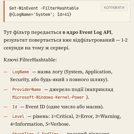
КОПІЮВАТИ
Get-WinEvent -FilterHashtable 
@{LogName='System'; Id=41}
Тут фільтр передається
в ядро Event Log API
,
результат повертається вже відфільтрований — 1-2
секунди на тому ж сервері.
Ключі FilterHashtable:
— назва логу (System, Application,
LogName
Security, або будь-який з повного шляху).
— джерело події (наприклад
ProviderName
).
Microsoft-Windows-Kernel-Power
— Event ID (одне число або масив).
Id
— рівень: 1=Critical, 2=Error, 3=Warning,
Level
4=Information, 5=Verbose.
/
— часовий діапазон.
StartTime
EndTime