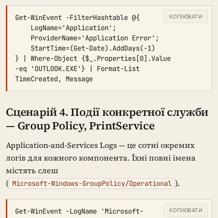
КОПІЮВАТИ
Get-WinEvent -FilterHashtable @{

    LogName='Application';

    ProviderName='Application Error';

    StartTime=(Get-Date).AddDays(-1)

} | Where-Object {$_.Properties[0].Value 
-eq 'OUTLOOK.EXE'} | Format-List 
TimeCreated, Message
Сценарій 4. Події конкретної служби
— Group Policy, PrintService
Application-and-Services Logs — це сотні окремих
логів для кожного компонента. Їхні повні імена
містять слеш
(
).
Microsoft-Windows-GroupPolicy/Operational
КОПІЮВАТИ
Get-WinEvent -LogName 'Microsoft-