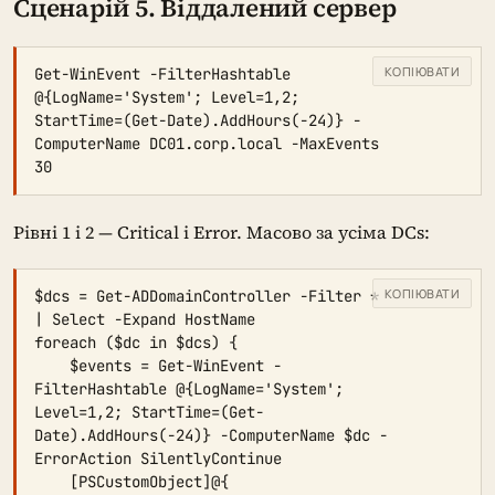
Сценарій 5. Віддалений сервер
КОПІЮВАТИ
Get-WinEvent -FilterHashtable 
@{LogName='System'; Level=1,2; 
StartTime=(Get-Date).AddHours(-24)} -
ComputerName DC01.corp.local -MaxEvents 
30
Рівні 1 і 2 — Critical і Error. Масово за усіма DCs:
КОПІЮВАТИ
$dcs = Get-ADDomainController -Filter * 
| Select -Expand HostName

foreach ($dc in $dcs) {

    $events = Get-WinEvent -
FilterHashtable @{LogName='System'; 
Level=1,2; StartTime=(Get-
Date).AddHours(-24)} -ComputerName $dc -
ErrorAction SilentlyContinue

    [PSCustomObject]@{
