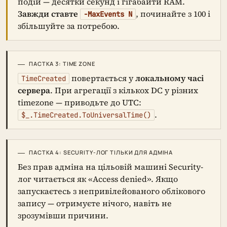
подій — десятки секунд і гігабайти RAM.
Завжди ставте
, починайте з 100 і
-MaxEvents N
збільшуйте за потребою.
ПАСТКА 3: TIME ZONE
повертається у
локальному часі
TimeCreated
сервера
. При агрегації з кількох DC у різних
timezone — приводьте до UTC:
.
$_.TimeCreated.ToUniversalTime()
ПАСТКА 4: SECURITY-ЛОГ ТІЛЬКИ ДЛЯ АДМІНА
Без прав адміна на цільовій машині Security-
лог читається як «Access denied». Якщо
запускаєтесь з непривілейованого облікового
запису — отримуєте нічого, навіть не
зрозумівши причини.