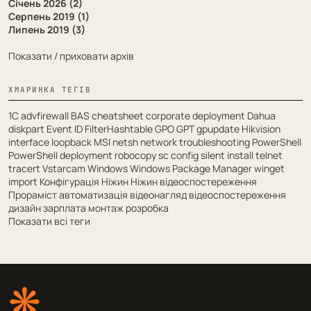
Січень 2026 (2)
Серпень 2019 (1)
Липень 2019 (3)
Показати / приховати архів
ХМАРИНКА ТЕГІВ
1С
advfirewall
BAS
cheatsheet
corporate deployment
Dahua
diskpart
Event ID
FilterHashtable
GPO
GPT
gpupdate
Hikvision
interface
loopback
MSI
netsh
network troubleshooting
PowerShell
PowerShell deployment
robocopy
sc config
silent install
telnet
tracert
Vstarcam
Windows
Windows Package Manager
winget
import
Конфігурація
Ніжин
Ніжин відеоспостереження
Прораміст
автоматизація
відеонагляд
відеоспостереження
дизайн
зарплата
монтаж
розробка
Показати всі теги
❋