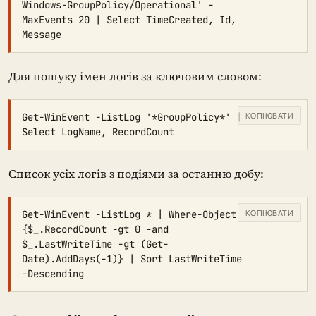
Windows-GroupPolicy/Operational' -
MaxEvents 20 | Select TimeCreated, Id, 
Message
Для пошуку імен логів за ключовим словом:
КОПІЮВАТИ
Get-WinEvent -ListLog '*GroupPolicy*' | 
Select LogName, RecordCount
Список усіх логів з подіями за останню добу:
КОПІЮВАТИ
Get-WinEvent -ListLog * | Where-Object 
{$_.RecordCount -gt 0 -and 
$_.LastWriteTime -gt (Get-
Date).AddDays(-1)} | Sort LastWriteTime 
-Descending