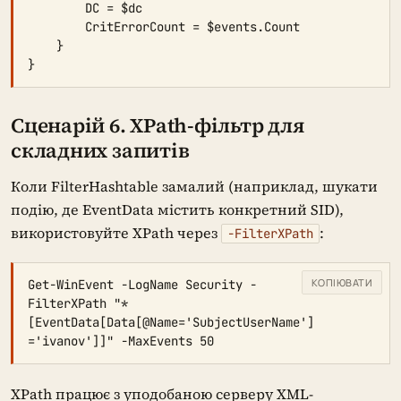
        DC = $dc

        CritErrorCount = $events.Count

    }

}
Сценарій 6. XPath-фільтр для
складних запитів
Коли FilterHashtable замалий (наприклад, шукати
подію, де EventData містить конкретний SID),
використовуйте XPath через
:
-FilterXPath
КОПІЮВАТИ
Get-WinEvent -LogName Security -
FilterXPath "*
[EventData[Data[@Name='SubjectUserName']
='ivanov']]" -MaxEvents 50
XPath працює з уподобаною серверу XML-