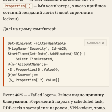
— ім'я комп'ютера, з якого прийшов
Properties[1]
останній невдалий логін (і який спричинив
lockout).
Далі на цьому комп'ютері:
КОПІЮВАТИ
Get-WinEvent -FilterHashtable 
@{LogName='Security'; Id=4625; 
StartTime=(Get-Date).AddMinutes(-30)} |

    Select TimeCreated, 
@{n='AccountName';e=
{$_.Properties[5].Value}}, 
@{n='Source';e=
{$_.Properties[19].Value}}
Event 4625 — «Failed logon». Звідси видно
причину
блокування
: збережений пароль у scheduled task,
RDP-сесія з застарілим паролем, VPN-клієнт, тощо.