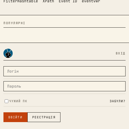
FilterHashtable
XPath
Event ID
eventvwr
ПОПУЛЯРНІ
ВХІД
ЧУЖИЙ ПК
ЗАБУЛИ?
ВВІЙТИ
РЕЄСТРАЦІЯ