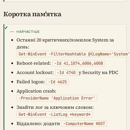
Коротка пам'ятка
НАЙЧАСТІШЕ
Останні 20 критичних/помилок System за
день:
Get-WinEvent -FilterHashtable @{LogName='System
Reboot-related:
-Id 41,1074,6006,6008
Account lockout:
у Security на PDC
-Id 4740
Failed logon:
-Id 4625
Application crash:
-ProviderName 'Application Error'
Знайти лог за ключовим словом:
Get-WinEvent -ListLog *keyword*
Віддалено: додати
-ComputerName HOST