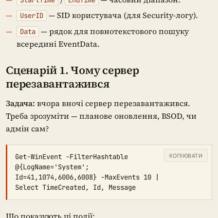
— SID користувача (для Security-логу).
UserID
— рядок для повнотекстового пошуку
Data
всередині EventData.
Сценарій 1. Чому сервер
перезавантажився
Задача:
вчора вночі сервер перезавантажився.
Треба зрозуміти — планове оновлення, BSOD, чи
адмін сам?
КОПІЮВАТИ
Get-WinEvent -FilterHashtable 
@{LogName='System'; 
Id=41,1074,6006,6008} -MaxEvents 10 | 
Select TimeCreated, Id, Message
Що показують ці події: