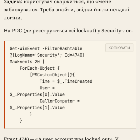
Задача:
користувач скаржиться, що «мене
заблокувало». Треба знайти, звідки йшли невдалі
логіни.
На PDC (де реєструються всі lockout) у Security-лог:
КОПІЮВАТИ
Get-WinEvent -FilterHashtable 
@{LogName='Security'; Id=4740} -
MaxEvents 20 |

    ForEach-Object {

        [PSCustomObject]@{

            Time = $_.TimeCreated

            User = 
$_.Properties[0].Value

            CallerComputer = 
$_.Properties[1].Value

        }

    }
Event 4740 — «A user account was locked out». У