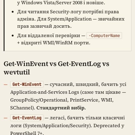
у Windows Vista/Server 2008 і новіше.
Для читання Security-логу потрібні права
адміна. Для System/Application — звичайних
прав зазвичай досить.
Для віддаленої перевірки —
-ComputerName
+ відкриті WMI/WinRM порти.
Get-WinEvent vs Get-EventLog vs
wevtutil
— сучасний, швидкий, бачить усі
Get-WinEvent
Application-and-Services Logs (саме там цікаве —
GroupPolicy/Operational, PrintService, WMI,
SChannel).
Стандартний вибір.
— легасі, бачить тільки класичні
Get-EventLog
логи (System/Application/Security). Deprecated у
PowerShell 7+.