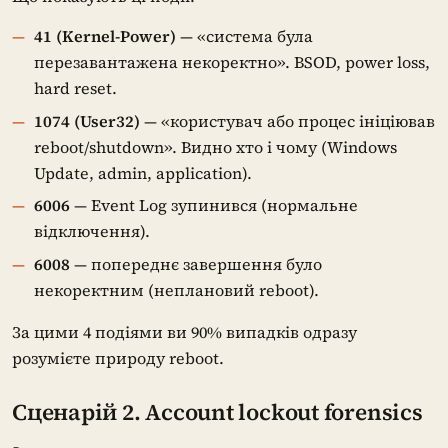
41 (Kernel-Power)
— «система була
перезавантажена некоректно». BSOD, power loss,
hard reset.
1074 (User32)
— «користувач або процес ініціював
reboot/shutdown». Видно хто і чому (Windows
Update, admin, application).
6006
— Event Log зупинився (нормальне
відключення).
6008
— попереднє завершення було
некоректним (неплановий reboot).
За цими 4 подіями ви 90% випадків одразу
розумієте природу reboot.
Сценарій 2. Account lockout forensics