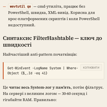
— cmd-утиліта, працює без
wevtutil qe
PowerShell, швидка, XML-вивід. Корисна для
крос-платформених скриптів і коли PowerShell
недоступний.
Синтаксис FilterHashtable — ключ до
швидкості
Найчастіший anti-pattern початківців:
КОПІЮВАТИ
Get-WinEvent -LogName System | Where-
Object {$_.Id -eq 41}
Це
читає весь System-лог у пам'ять
, потім фільтрує.
На сервері з великим логом — 30-60 секунд і
гігабайти RAM. Правильно: