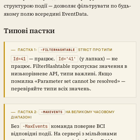
структурою події — дозволяє фільтрувати по будь-
якому полю всередині EventData.
Типові пастки
ПАСТКА 1:
STRICT ПРО ТИПИ
-FILTERHASHTABLE
— працює.
(у лапках) — не
Id=41
Id='41'
працює. FilterHashtable пропускає значення в
низькорівневе API, типи важливі. Якщо
помилка «Parameter set cannot be resolved» —
перевіряйте типи всіх значень.
ПАСТКА 2:
НА ВЕЛИКОМУ ЧАСОВОМУ
-MAXEVENTS
ДІАПАЗОНІ
Без
команда поверне ВСІ
-MaxEvents
відповідні події. На сервері з мільйонами