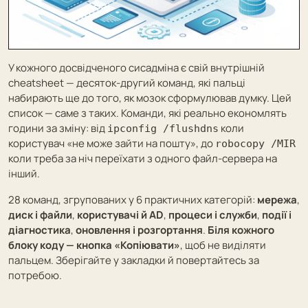
У кожного досвідченого сисадміна є свій внутрішній
cheatsheet — десяток-другий команд, які пальці
набирають ще до того, як мозок сформулював думку. Цей
список — саме з таких. Команди, які реально економлять
години за зміну: від
коли
ipconfig /flushdns
користувач «не може зайти на пошту», до
robocopy /MIR
коли треба за ніч переїхати з одного файл-сервера на
інший.
28 команд, згрупованих у 6 практичних категорій:
мережа
,
диск і файли
,
користувачі й AD
,
процеси і служби
,
події і
діагностика
,
оновлення і розгортання
.
Біля кожного
блоку коду — кнопка «Копіювати»
, щоб не виділяти
пальцем. Зберігайте у закладки й повертайтесь за
потребою.