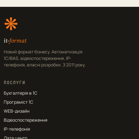
❋
it-
format
Новий формат бізнесу. Автоматизація
1С/BAS, відеоспостереження, IP-
телефонія, власні розробки. З 2011 року.
ПОСЛУГИ
Бухгалтерія в 1С
Програміст 1С
WEB-дизайн
Відеоспостереження
IP-телефонія
Дата центр