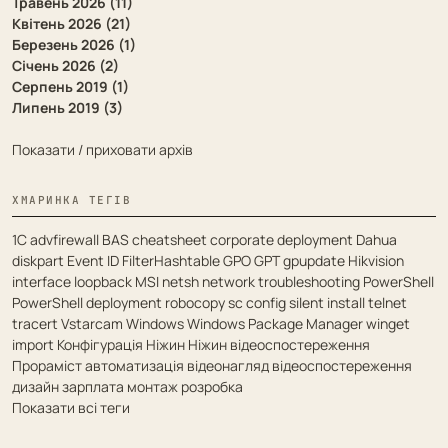
Травень 2026 (11)
Квітень 2026 (21)
Березень 2026 (1)
Січень 2026 (2)
Серпень 2019 (1)
Липень 2019 (3)
Показати / приховати архів
ХМАРИНКА ТЕГІВ
1С
advfirewall
BAS
cheatsheet
corporate deployment
Dahua
diskpart
Event ID
FilterHashtable
GPO
GPT
gpupdate
Hikvision
interface
loopback
MSI
netsh
network troubleshooting
PowerShell
PowerShell deployment
robocopy
sc config
silent install
telnet
tracert
Vstarcam
Windows
Windows Package Manager
winget
import
Конфігурація
Ніжин
Ніжин відеоспостереження
Прораміст
автоматизація
відеонагляд
відеоспостереження
дизайн
зарплата
монтаж
розробка
Показати всі теги