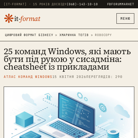
[IT-FORMAT] · 15 РОКІВ ДОСВІДУ
(068)-143-10-10
FB
FORUM
MARKET
❋
it-
format
МЕНЮ
ЦИФРОВИЙ ФОРМАТ БІЗНЕСУ
»
ХМАРИНКА ТЕГІВ
» ROBOCOPY
25 команд Windows, які мають
бути під рукою у сисадміна:
cheatsheet із прикладами
АТЛАС КОМАНД WINDOWS
15 КВІТНЯ 2026
ПЕРЕГЛЯДІВ: 290