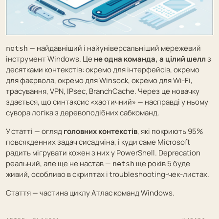
— найдавніший і найуніверсальніший мережевий
netsh
інструмент Windows. Це
не одна команда, а цілий шелл
з
десятками контекстів: окремо для інтерфейсів, окремо
для фаєрвола, окремо для Winsock, окремо для Wi-Fi,
трасування, VPN, IPsec, BranchCache. Через це новачку
здається, що синтаксис «хаотичний» — насправді у ньому
сувора логіка з деревоподібних сабкоманд.
У статті — огляд
головних контекстів
, які покриють 95%
повсякденних задач сисадміна, і куди саме Microsoft
радить мігрувати кожен з них у PowerShell. Deprecation
реальний, але ще не настав —
ще років 5 буде
netsh
живий, особливо в скриптах і troubleshooting-чек-листах.
Стаття — частина циклу
Атлас команд Windows
.