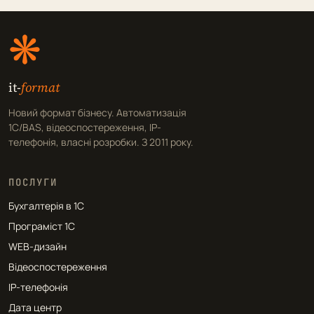
❋
it-
format
Новий формат бізнесу. Автоматизація
1С/BAS, відеоспостереження, IP-
телефонія, власні розробки. З 2011 року.
ПОСЛУГИ
Бухгалтерія в 1С
Програміст 1С
WEB-дизайн
Відеоспостереження
IP-телефонія
Дата центр