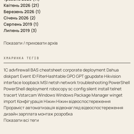
Квітень 2026 (21)
Березень 2026 (1)
Січень 2026 (2)
Серпень 2019 (1)
Липень 2019 (3)
Показати / приховати архів
ХМАРИНКА ТЕГІВ
1С
advfirewall
BAS
cheatsheet
corporate deployment
Dahua
diskpart
Event ID
FilterHashtable
GPO
GPT
gpupdate
Hikvision
interface
loopback
MSI
netsh
network troubleshooting
PowerShell
PowerShell deployment
robocopy
sc config
silent install
telnet
tracert
Vstarcam
Windows
Windows Package Manager
winget
import
Конфігурація
Ніжин
Ніжин відеоспостереження
Прораміст
автоматизація
відеонагляд
відеоспостереження
дизайн
зарплата
монтаж
розробка
Показати всі теги