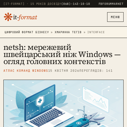
[IT-FORMAT] · 15 РОКІВ ДОСВІДУ
(068)-143-10-10
FB
FORUM
MARKET
❋
it-
format
МЕНЮ
ЦИФРОВИЙ ФОРМАТ БІЗНЕСУ
»
ХМАРИНКА ТЕГІВ
» INTERFACE
netsh: мережевий
швейцарський ніж Windows —
огляд головних контекстів
АТЛАС КОМАНД WINDOWS
15 КВІТНЯ 2026
ПЕРЕГЛЯДІВ: 141