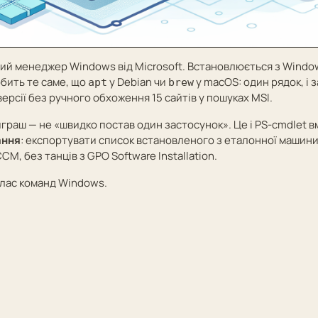
ий менеджер Windows від Microsoft. Встановлюється з Windows
обить те саме, що
у Debian чи
у macOS: один рядок, і 
apt
brew
ерсії без ручного обхоження 15 сайтів у пошуках MSI.
граш — не «швидко постав один застосунок». Це і PS-cmdlet в
ання
: експортувати список встановленого з еталонної машини
CM, без танців з GPO Software Installation.
лас команд Windows
.