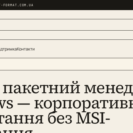
T-FORMAT.COM.UA
ідтримка
Контакти
: пакетний мене
s — корпоратив
тання без MSI-
ання