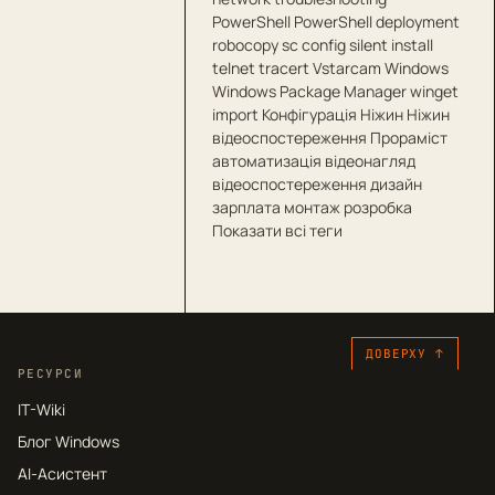
PowerShell
PowerShell deployment
robocopy
sc config
silent install
telnet
tracert
Vstarcam
Windows
Windows Package Manager
winget
import
Конфігурація
Ніжин
Ніжин
відеоспостереження
Прораміст
автоматизація
відеонагляд
відеоспостереження
дизайн
зарплата
монтаж
розробка
Показати всі теги
ДОВЕРХУ ↑
РЕСУРСИ
IT-Wiki
Блог Windows
AI-Асистент