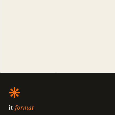
❋
it-
format