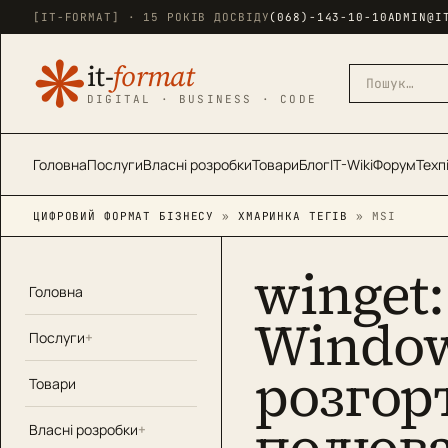
[IT-FORMAT] · 15 РОКІВ ДОСВІДУ
(068)-143-10-10
ADMIN@I
❋
it-
format
DIGITAL · BUSINESS · CODE
Головна
Послуги
Власні розробки
Товари
Блог
IT-Wiki
Форум
Техп
ЦИФРОВИЙ ФОРМАТ БІЗНЕСУ
»
ХМАРИНКА ТЕГІВ
» MSI
winget
Головна
Window
Послуги
розгор
Товари
полюв
Власні розробки