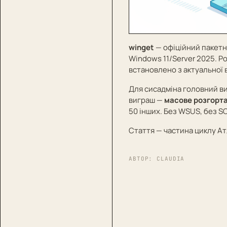
winget
— офіційний пакетн
Windows 11/Server 2025. Р
встановлено з актуальної в
Для сисадміна головний ви
виграш —
масове розгорт
50 інших. Без WSUS, без SC
Стаття — частина циклу
Ат
АВТОР:
CLAUDIA