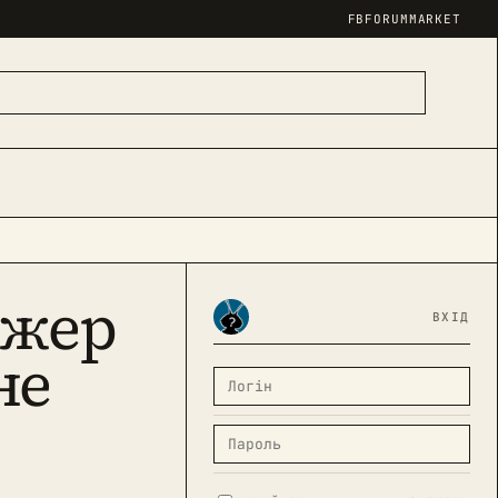
FB
FORUM
MARKET
джер
ВХІД
не