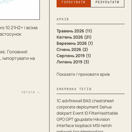
ГОЛОСУВАТИ
РЕЗУЛЬТАТИ
АРХІВ
 10 21H2+ і всіма
Травень 2026 (11)
застосунок
Квітень 2026 (21)
Березень 2026 (1)
Січень 2026 (2)
міє. Головний
Серпень 2019 (1)
, імпортувати на
Липень 2019 (3)
Показати / приховати архів
ХМАРИНКА ТЕГІВ
ЧИТАТИ →
1С
advfirewall
BAS
cheatsheet
corporate deployment
Dahua
diskpart
Event ID
FilterHashtable
GPO
GPT
gpupdate
Hikvision
interface
loopback
MSI
netsh
network troubleshooting