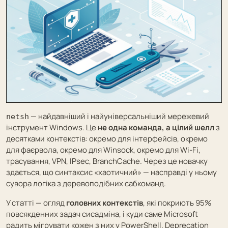
— найдавніший і найуніверсальніший мережевий
netsh
інструмент Windows. Це
не одна команда, а цілий шелл
з
десятками контекстів: окремо для інтерфейсів, окремо
для фаєрвола, окремо для Winsock, окремо для Wi-Fi,
трасування, VPN, IPsec, BranchCache. Через це новачку
здається, що синтаксис «хаотичний» — насправді у ньому
сувора логіка з деревоподібних сабкоманд.
У статті — огляд
головних контекстів
, які покриють 95%
повсякденних задач сисадміна, і куди саме Microsoft
радить мігрувати кожен з них у PowerShell. Deprecation