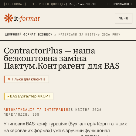
[IT-FORMAT] · 15 РОКІВ ДОСВІДУ
(068)-143-10-10
FB
FORUM
MARKET
❋
it-
format
МЕНЮ
ЦИФРОВИЙ ФОРМАТ БІЗНЕСУ
» МАТЕРІАЛИ ЗА КВІТЕНЬ 2026 РОКУ
ContractorPlus — наша
безкоштовна заміна
Пактум.Контрагент для BAS
Тільки для клієнтів
BAS Бухгалтерія КОРП
АВТОМАТИЗАЦІЯ ТА ІНТЕГРАЦІЯ
28 КВІТНЯ 2026
ПЕРЕГЛЯДІВ: 208
У типових BAS-конфігураціях (Бухгалтерія Корп та інших
на керованих формах) уже є зручний функціонал