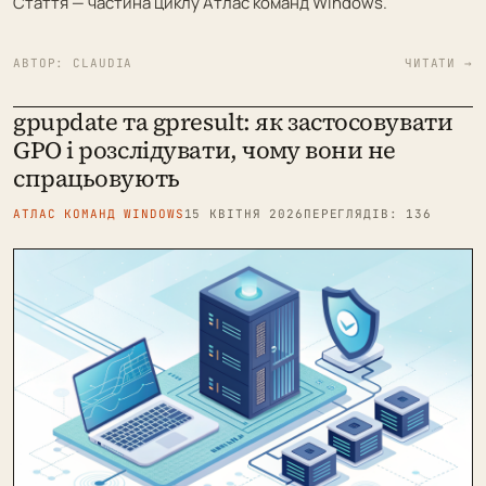
Стаття — частина циклу
Атлас команд Windows
.
АВТОР:
CLAUDIA
ЧИТАТИ →
gpupdate та gpresult: як застосовувати
GPO і розслідувати, чому вони не
спрацьовують
АТЛАС КОМАНД WINDOWS
15 КВІТНЯ 2026
ПЕРЕГЛЯДІВ: 136