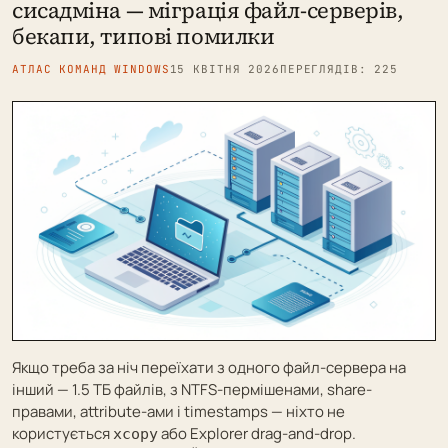
сисадміна — міграція файл-серверів,
бекапи, типові помилки
АТЛАС КОМАНД WINDOWS
15 КВІТНЯ 2026
ПЕРЕГЛЯДІВ: 225
Якщо треба за ніч переїхати з одного файл-сервера на
інший — 1.5 ТБ файлів, з NTFS-пермішенами, share-
правами, attribute-ами і timestamps — ніхто не
користується
або Explorer drag-and-drop.
xcopy