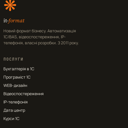
❋
it-
format
Новий формат бізнесу. Автоматизація
1С/BAS, відеоспостереження, IP-
телефонія, власні розробки. З 2011 року.
ПОСЛУГИ
Бухгалтерія в 1С
Програміст 1С
WEB-дизайн
Відеоспостереження
IP-телефонія
Дата центр
Курси 1С