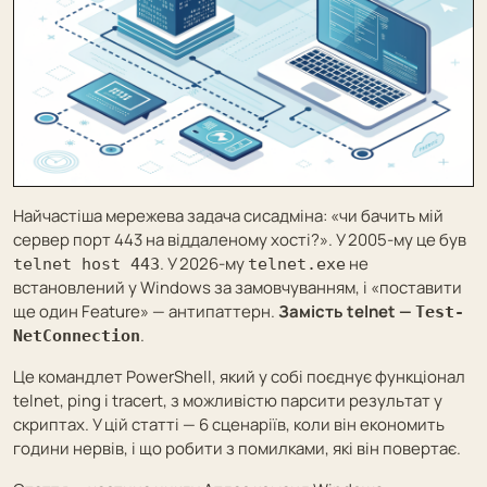
Найчастіша мережева задача сисадміна: «чи бачить мій
сервер порт 443 на віддаленому хості?». У 2005-му це був
. У 2026-му
не
telnet host 443
telnet.exe
встановлений у Windows за замовчуванням, і «поставити
ще один Feature» — антипаттерн.
Замість telnet —
Test-
.
NetConnection
Це командлет PowerShell, який у собі поєднує функціонал
telnet, ping і tracert, з можливістю парсити результат у
скриптах. У цій статті — 6 сценаріїв, коли він економить
години нервів, і що робити з помилками, які він повертає.