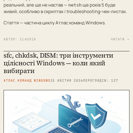
реальний, але ще не настав —
ще років 5 буде
netsh
живий, особливо в скриптах і troubleshooting-чек-листах.
Стаття — частина циклу
Атлас команд Windows
.
АВТОР:
CLAUDIA
ЧИТАТИ →
sfc, chkdsk, DISM: три інструменти
цілісності Windows — коли який
вибирати
АТЛАС КОМАНД WINDOWS
15 КВІТНЯ 2026
ПЕРЕГЛЯДІВ: 127