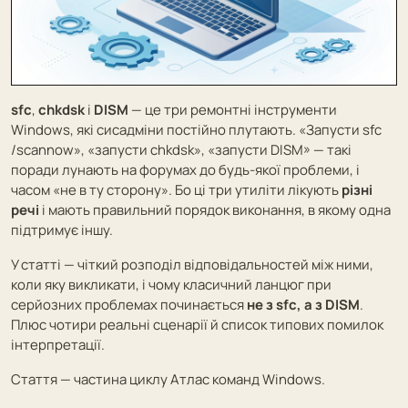
sfc
,
chkdsk
і
DISM
— це три ремонтні інструменти
Windows, які сисадміни постійно плутають. «Запусти sfc
/scannow», «запусти chkdsk», «запусти DISM» — такі
поради лунають на форумах до будь-якої проблеми, і
часом «не в ту сторону». Бо ці три утиліти лікують
різні
речі
і мають правильний порядок виконання, в якому одна
підтримує іншу.
У статті — чіткий розподіл відповідальностей між ними,
коли яку викликати, і чому класичний ланцюг при
серйозних проблемах починається
не з sfc, а з DISM
.
Плюс чотири реальні сценарії й список типових помилок
інтерпретації.
Стаття — частина циклу
Атлас команд Windows
.