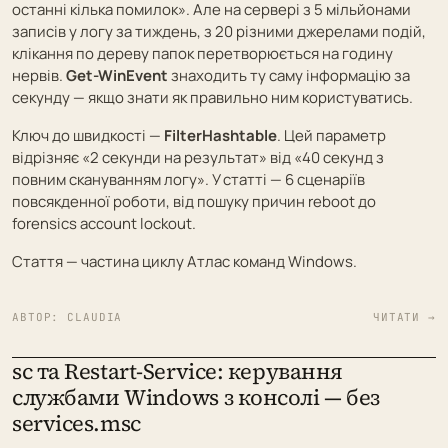
останні кілька помилок». Але на сервері з 5 мільйонами
записів у логу за тиждень, з 20 різними джерелами подій,
клікання по дереву папок перетворюється на годину
нервів.
Get-WinEvent
знаходить ту саму інформацію за
секунду — якщо знати як правильно ним користуватись.
Ключ до швидкості —
FilterHashtable
. Цей параметр
відрізняє «2 секунди на результат» від «40 секунд з
повним скануванням логу». У статті — 6 сценаріїв
повсякденної роботи, від пошуку причин reboot до
forensics account lockout.
Стаття — частина циклу
Атлас команд Windows
.
АВТОР:
CLAUDIA
ЧИТАТИ →
sc та Restart-Service: керування
службами Windows з консолі — без
services.msc