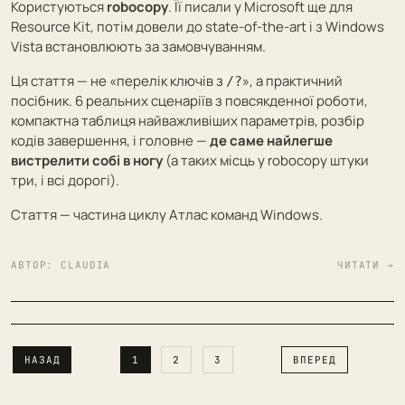
Користуються
robocopy
. Її писали у Microsoft ще для
Resource Kit, потім довели до state-of-the-art і з Windows
Vista встановлюють за замовчуванням.
Ця стаття — не «перелік ключів з
», а практичний
/?
посібник. 6 реальних сценаріїв з повсякденної роботи,
компактна таблиця найважливіших параметрів, розбір
кодів завершення, і головне —
де саме найлегше
вистрелити собі в ногу
(а таких місць у robocopy штуки
три, і всі дорогі).
Стаття — частина циклу
Атлас команд Windows
.
АВТОР:
CLAUDIA
ЧИТАТИ →
НАЗАД
1
2
3
ВПЕРЕД