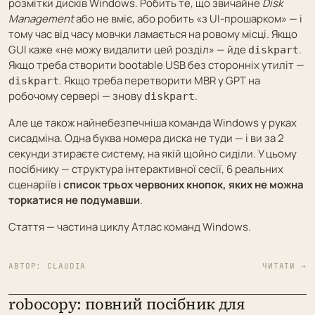
розмітки дисків Windows. Робить те, що звичайне
Disk
Management
або не вміє, або робить «з UI-прошарком» — і
тому час від часу мовчки ламається на ровому місці. Якщо
GUI каже «не можу видалити цей розділ» — йде
.
diskpart
Якщо треба створити bootable USB без сторонніх утиліт —
. Якщо треба перетворити MBR у GPT на
diskpart
робочому сервері — знову
.
diskpart
Але це також найнебезпечніша команда Windows у руках
сисадміна. Одна буква номера диска не туди — і ви за 2
секунди зтираєте систему, на якій щойно сиділи. У цьому
посібнику — структура інтерактивної сесії, 6 реальних
сценаріїв і
список трьох червоних кнопок, яких не можна
торкатися не подумавши
.
Стаття — частина циклу
Атлас команд Windows
.
АВТОР:
CLAUDIA
ЧИТАТИ →
robocopy: повний посібник для