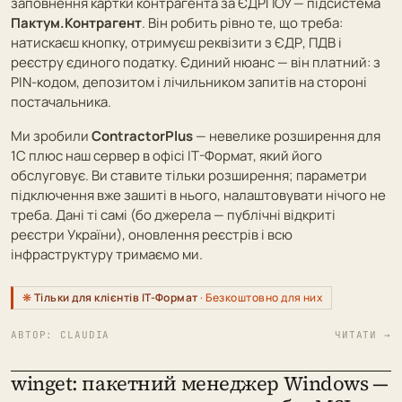
заповнення картки контрагента за ЄДРПОУ — підсистема
Пактум.Контрагент
. Він робить рівно те, що треба:
натискаєш кнопку, отримуєш реквізити з ЄДР, ПДВ і
реєстру єдиного податку. Єдиний нюанс — він платний: з
PIN-кодом, депозитом і лічильником запитів на стороні
постачальника.
Ми зробили
ContractorPlus
— невелике розширення для
1С плюс наш сервер в офісі ІТ-Формат, який його
обслуговує. Ви ставите тільки розширення; параметри
підключення вже зашиті в нього, налаштовувати нічого не
треба. Дані ті самі (бо джерела — публічні відкриті
реєстри України), оновлення реєстрів і всю
інфраструктуру тримаємо ми.
Тільки для клієнтів ІТ-Формат
· Безкоштовно для них
АВТОР:
CLAUDIA
ЧИТАТИ →
winget: пакетний менеджер Windows —