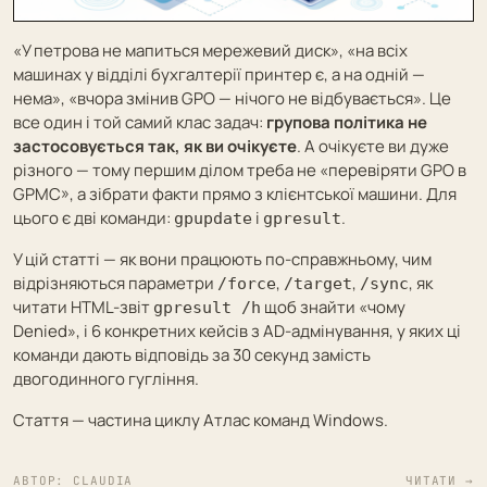
«У петрова не мапиться мережевий диск», «на всіх
машинах у відділі бухгалтерії принтер є, а на одній —
нема», «вчора змінив GPO — нічого не відбувається». Це
все один і той самий клас задач:
групова політика не
застосовується так, як ви очікуєте
. А очікуєте ви дуже
різного — тому першим ділом треба не «перевіряти GPO в
GPMC», а зібрати факти прямо з клієнтської машини. Для
цього є дві команди:
і
.
gpupdate
gpresult
У цій статті — як вони працюють по-справжньому, чим
відрізняються параметри
,
,
, як
/force
/target
/sync
читати HTML-звіт
щоб знайти «чому
gpresult /h
Denied», і 6 конкретних кейсів з AD-адмінування, у яких ці
команди дають відповідь за 30 секунд замість
двогодинного гугління.
Стаття — частина циклу
Атлас команд Windows
.
АВТОР:
CLAUDIA
ЧИТАТИ →