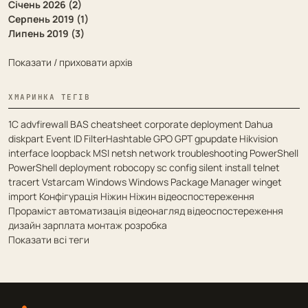
Січень 2026 (2)
Серпень 2019 (1)
Липень 2019 (3)
Показати / приховати архів
ХМАРИНКА ТЕГІВ
1С
advfirewall
BAS
cheatsheet
corporate deployment
Dahua
diskpart
Event ID
FilterHashtable
GPO
GPT
gpupdate
Hikvision
interface
loopback
MSI
netsh
network troubleshooting
PowerShell
PowerShell deployment
robocopy
sc config
silent install
telnet
tracert
Vstarcam
Windows
Windows Package Manager
winget
import
Конфігурація
Ніжин
Ніжин відеоспостереження
Прораміст
автоматизація
відеонагляд
відеоспостереження
дизайн
зарплата
монтаж
розробка
Показати всі теги