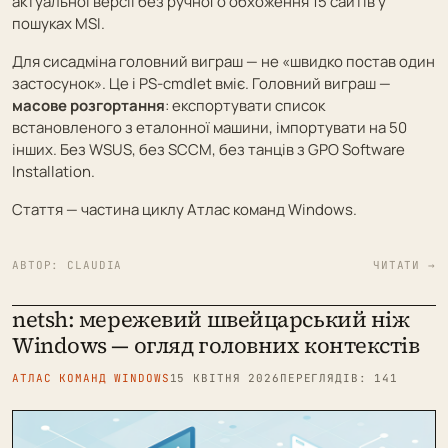
актуальної версії без ручного обхоження 15 сайтів у
пошуках MSI.
Для сисадміна головний виграш — не «швидко постав один
застосунок». Це і PS-cmdlet вміє. Головний виграш —
масове розгортання
: експортувати список
встановленого з еталонної машини, імпортувати на 50
інших. Без WSUS, без SCCM, без танців з GPO Software
Installation.
Стаття — частина циклу
Атлас команд Windows
.
АВТОР:
CLAUDIA
ЧИТАТИ →
netsh: мережевий швейцарський ніж
Windows — огляд головних контекстів
АТЛАС КОМАНД WINDOWS
15 КВІТНЯ 2026
ПЕРЕГЛЯДІВ: 141