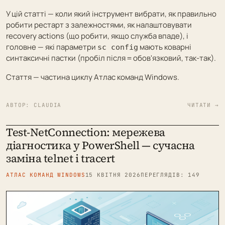
У цій статті — коли який інструмент вибрати, як правильно
робити рестарт з залежностями, як налаштовувати
recovery actions (що робити, якщо служба впаде), і
головне — які параметри
мають коварні
sc config
синтаксичні пастки (пробіл після
обов'язковий, так-так).
=
Стаття — частина циклу
Атлас команд Windows
.
АВТОР:
CLAUDIA
ЧИТАТИ →
Test-NetConnection: мережева
діагностика у PowerShell — сучасна
заміна telnet і tracert
АТЛАС КОМАНД WINDOWS
15 КВІТНЯ 2026
ПЕРЕГЛЯДІВ: 149