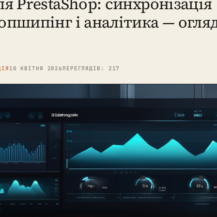
ля PrestaShop: синхронізація
ропшипінг і аналітика — огля
ЦІЯ
10 КВІТНЯ 2026
ПЕРЕГЛЯДІВ: 217