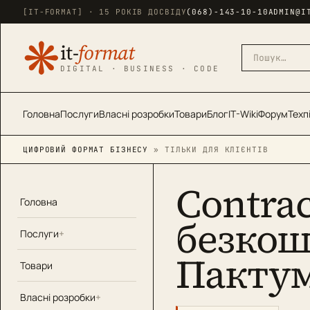
[IT-FORMAT] · 15 РОКІВ ДОСВІДУ
(068)-143-10-10
ADMIN@I
❋
it-
format
DIGITAL · BUSINESS · CODE
Головна
Послуги
Власні розробки
Товари
Блог
IT-Wiki
Форум
Техп
ЦИФРОВИЙ ФОРМАТ БІЗНЕСУ
» ТІЛЬКИ ДЛЯ КЛІЄНТІВ
Contra
Головна
безкош
Послуги
Пактум
Товари
Власні розробки