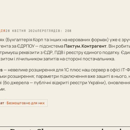
ЦІЯ
28 КВІТНЯ 2026
ПЕРЕГЛЯДІВ: 208
ях (Бухгалтерія Корп та інших на керованих формах) уже є зр
гента за ЄДРПОУ — підсистема
Пактум.Контрагент
. Він робит
отримуєш реквізити з ЄДР, ПДВ і реєстру єдиного податку. Єди
озитом і лічильником запитів на стороні постачальника.
us
— невелике розширення для 1С плюс наш сервер в офісі ІТ-Ф
льки розширення; параметри підключення вже зашиті в нього,
амі (бо джерела — публічні відкриті реєстри України), оновлення
ми.
мат
· Безкоштовно для них