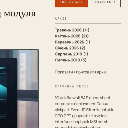
ГОЛОСУВАТИ
РЕЗУЛЬТАТИ
д модуля
АРХІВ
Травень 2026 (11)
Квітень 2026 (21)
Березень 2026 (1)
Січень 2026 (2)
Серпень 2019 (1)
Липень 2019 (3)
Показати / приховати архів
ХМАРИНКА ТЕГІВ
1С
advfirewall
BAS
cheatsheet
corporate deployment
Dahua
diskpart
Event ID
FilterHashtable
GPO
GPT
gpupdate
Hikvision
interface
loopback
MSI
netsh
network troubleshooting