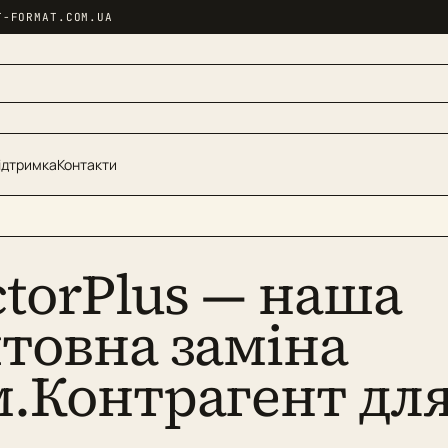
T-FORMAT.COM.UA
ідтримка
Контакти
ctorPlus — наша
товна заміна
.Контрагент для