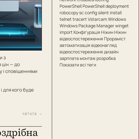
PowerShell
PowerShell deployment
robocopy
sc config
silent install
telnet
tracert
Vstarcam
Windows
Windows Package Manager
winget
import
Конфігурація
Ніжин
Ніжин
відеоспостереження
Прораміст
автоматизація
відеонагляд
відеоспостереження
дизайн
и з
зарплата
монтаж
розробка
 цін — до
Показати всі теги
 і сповіщеннями
 і для кого буде
ЧИТАТИ →
оздрібна