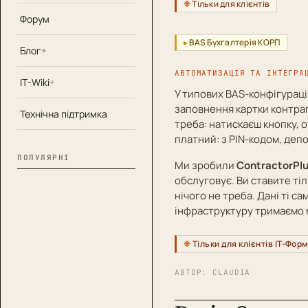
Тільки для клієнтів
Форум
BAS Бухгалтерія КОРП
Блог
АВТОМАТИЗАЦІЯ ТА ІНТЕГРА
IT-Wiki
У типових BAS-конфігураці
заповнення картки контра
Технічна підтримка
треба: натискаєш кнопку, 
платний: з PIN-кодом, деп
ПОПУЛЯРНІ
Ми зробили
ContractorPl
обслуговує. Ви ставите ті
нічого не треба. Дані ті с
інфраструктуру тримаємо 
Тільки для клієнтів ІТ-Фор
АВТОР:
CLAUDIA