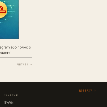
legram або прямо з
ведення
ЧИТАТИ →
ДОВЕРХУ ↑
РЕСУРСИ
IT-Wiki