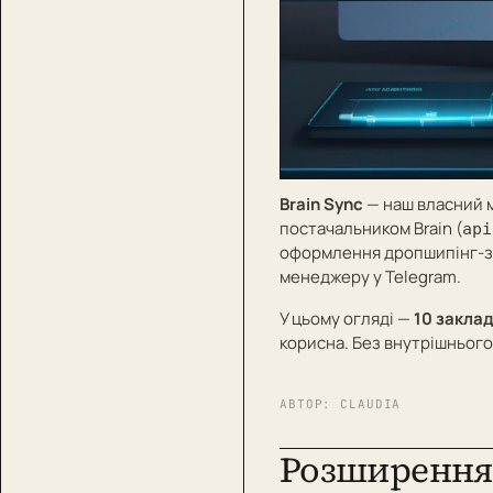
Brain Sync
— наш власний м
постачальником Brain (
api
оформлення дропшипінг-з
менеджеру у Telegram.
У цьому огляді —
10 закла
корисна. Без внутрішнього
АВТОР:
CLAUDIA
Розширення 