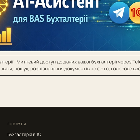
лтерії. Миттєвий доступ до даних вашої бухгалтерії через Te
 звіти, пошук, розпізнавання документів по фото, голосове в
ПОСЛУГИ
Бухгалтерія в 1С