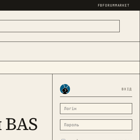
FB
FORUM
MARKET
ВХІД
 BAS