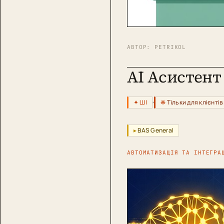
АВТОР:
PETRIKOL
AI Асистент
,
ШІ
Тільки для клієнтів
BAS General
АВТОМАТИЗАЦІЯ ТА ІНТЕГРА