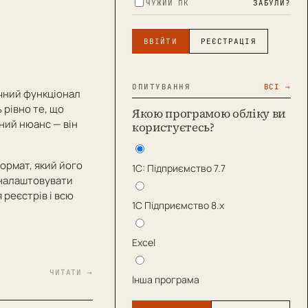
ЧУЖИЙ ПК
ЗАБУЛИ?
ВВІЙТИ
РЕЄСТРАЦІЯ
ОПИТУВАННЯ
ВСІ →
учний функціонал
ь рівно те, що
Якою програмою обліку ви
ний нюанс — він
користуєтесь?
ормат, який його
1С: Підприємство 7.7
 налаштовувати
 реєстрів і всю
1С Підприємство 8.х
Excel
ЧИТАТИ →
Інша програма