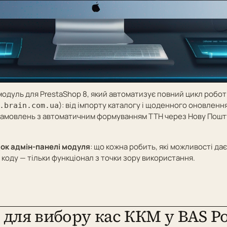
одуль для PrestaShop 8, який автоматизує повний цикл робот
): від імпорту каталогу і щоденного оновлення
.brain.com.ua
амовлень з автоматичним формуванням ТТН через Нову Пошту
док адмін-панелі модуля
: що кожна робить, які можливості дає
 коду — тільки функціонал з точки зору використання.
для вибору кас ККМ у BAS Р